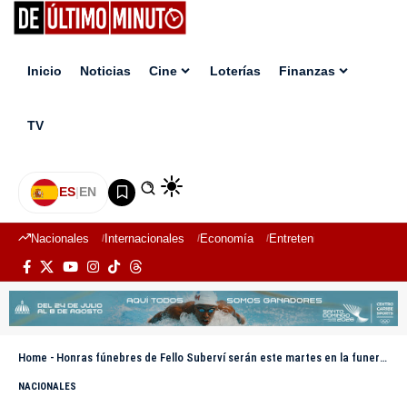
Inicio
Noticias
Cine
Loterías
Finanzas
TV
ES
|
EN
Nacionales
Internacionales
Economía
Entretenimiento
Deport
Home
-
Honras fúnebres de Fello Suberví serán este martes en la funeraria Blandino
NACIONALES