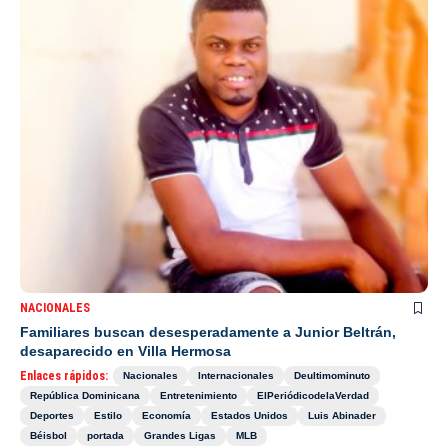
NACIONALES
Familiares buscan desesperadamente a Junior Beltrán,
desaparecido en Villa Hermosa
Enlaces rápidos:
Nacionales
Internacionales
Deultimominuto
República Dominicana
Entretenimiento
ElPeriódicodelaVerdad
Deportes
Estilo
Economía
Estados Unidos
Luis Abinader
Béisbol
portada
Grandes Ligas
MLB