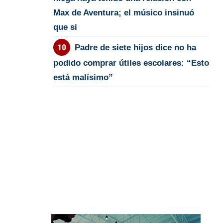
Max de Aventura; el músico insinuó
que si
Padre de siete hijos dice no ha
podido comprar útiles escolares: “Esto
está malísimo”