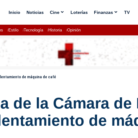
Inicio
Noticias
Cine
Loterías
Finanzas
TV
es
Estilo
Tecnología
Historia
Opinión
alentamiento de máquina de café
na de la Cámara de
lentamiento de máq