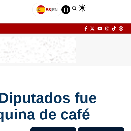
ES
|
EN
 Diputados fue
uina de café