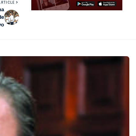
ARTICLE
ma
de
vo