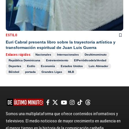
ESTILO
Euri Cabral presenta libro sobre la trayectoria artística y
transformación espiritual de Juan Luis Guerra
Enlaces rápidos:
Nacionales
Internacionales
Deultimominuto
República Dominicana
Entretenimiento
ElPeriódicodelaVerdad
Deportes
Estilo
Economía
Estados Unidos
Luis Abinader
Béisbol
portada
Grandes Ligas
MLB
Somos una multiplataforma que ofrece contenidos informativos y
televisivos. El medio noticioso de mayor crecimiento en audiencia en
el menor tiempo en la historia de la comunicación caribeña.