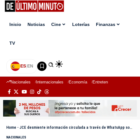
Inicio
Noticias
Cine
Loterías
Finanzas
TV
ES
|
EN
Nacionales
Internacionales
Economía
Entretenimiento
Deport
Home
-
JCE desmiente información circulada a través de WhatsApp sobre traslado de recintos del DN
NACIONALES