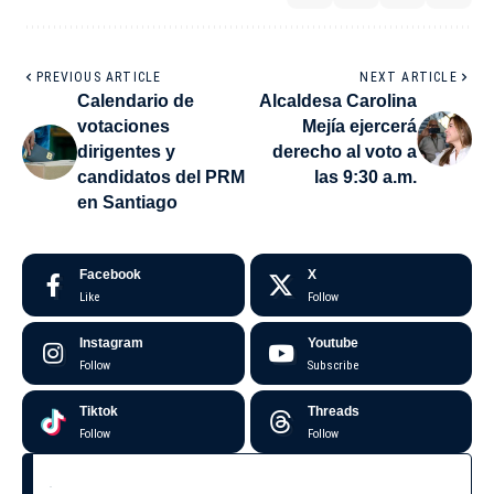
PREVIOUS ARTICLE
NEXT ARTICLE
Calendario de
Alcaldesa Carolina
votaciones
Mejía ejercerá
dirigentes y
derecho al voto a
candidatos del PRM
las 9:30 a.m.
en Santiago
Facebook
X
Like
Follow
Instagram
Youtube
Follow
Subscribe
Tiktok
Threads
Follow
Follow