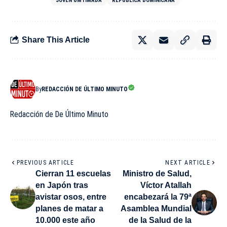
JOVEN UMTIMADA
REPÚBLICA DOMINICANA
Share This Article
By
REDACCIÓN DE ÚLTIMO MINUTO
Redacción de De Último Minuto
PREVIOUS ARTICLE
NEXT ARTICLE
Cierran 11 escuelas
Ministro de Salud,
en Japón tras
Víctor Atallah
avistar osos, entre
encabezará la 79ª
planes de matar a
Asamblea Mundial
10.000 este año
de la Salud de la