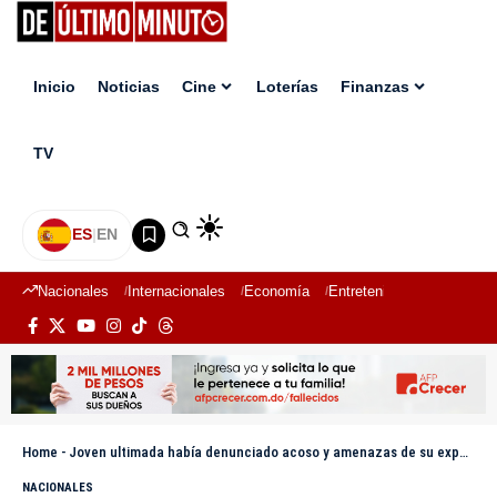
Inicio
Noticias
Cine
Loterías
Finanzas
TV
ES
|
EN
Nacionales
Internacionales
Economía
Entretenimiento
Deport
Home
-
Joven ultimada había denunciado acoso y amenazas de su expareja antes de su muerte
NACIONALES