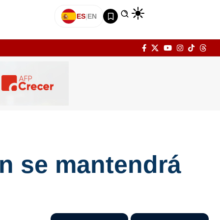
ES
|
EN
ón se mantendrá