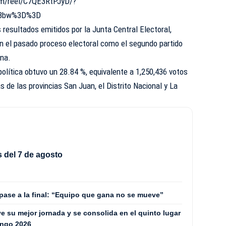
om/reel/C7QE3RtPJyD/?
k3bw%3D%3D
 resultados emitidos por la Junta Central Electoral,
en el pasado proceso electoral como el segundo partido
ana.
política obtuvo un 28.84 %, equivalente a 1,250,436 votos
 de las provincias San Juan, el Distrito Nacional y La
 del 7 de agosto
 pase a la final: “Equipo que gana no se mueve”
 su mejor jornada y se consolida en el quinto lugar
ingo 2026