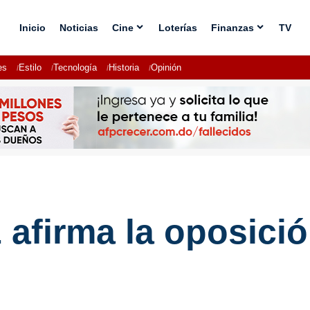
Inicio
Noticias
Cine
Loterías
Finanzas
TV
es
Estilo
Tecnología
Historia
Opinión
 afirma la oposici