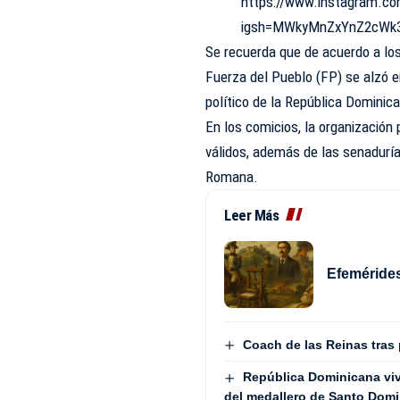
https://www.instagram.c
igsh=MWkyMnZxYnZ2cW
Se recuerda que de acuerdo a los
Fuerza del Pueblo (FP) se alzó 
político de la República Dominic
En los comicios, la organización 
válidos, además de las senadurías
Romana.
Leer Más
Efemérides
Coach de las Reinas tras
República Dominicana vive
del medallero de Santo Dom