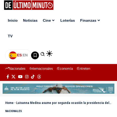
Inicio
Noticias
Cine
Loterías
Finanzas
TV
ES
|
EN
Nacionales
Internacionales
Economía
Entretenimiento
Deport
Home
-
Luisanna Medina asume por segunda ocasión la presidencia del Círculo de Locutores Dominicanos, Filial San Cristóbal
NACIONALES