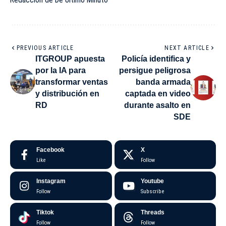
PREVIOUS ARTICLE
NEXT ARTICLE
ITGROUP apuesta
Policía identifica y
por la IA para
persigue peligrosa
transformar ventas
banda armada
y distribución en
captada en video
RD
durante asalto en
SDE
Facebook
X
Like
Follow
Instagram
Youtube
Follow
Subscribe
Tiktok
Threads
Follow
Follow