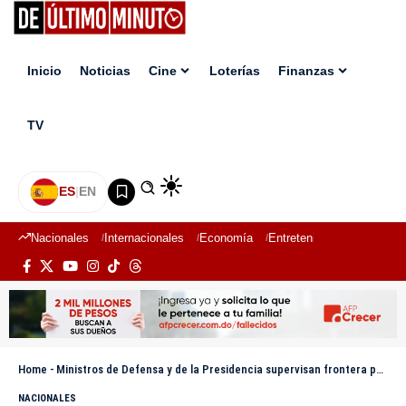
Inicio
Noticias
Cine
Loterías
Finanzas
TV
ES
|
EN
Nacionales
Internacionales
Economía
Entretenimiento
Deport
Home
-
Ministros de Defensa y de la Presidencia supervisan frontera para reforzar seguridad y desarrollo
NACIONALES