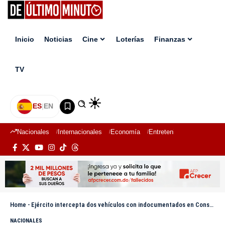
Inicio
Noticias
Cine
Loterías
Finanzas
TV
ES
|
EN
Nacionales
Internacionales
Economía
Entretenimiento
Deport
Home
-
Ejército intercepta dos vehículos con indocumentados en Constanza
NACIONALES