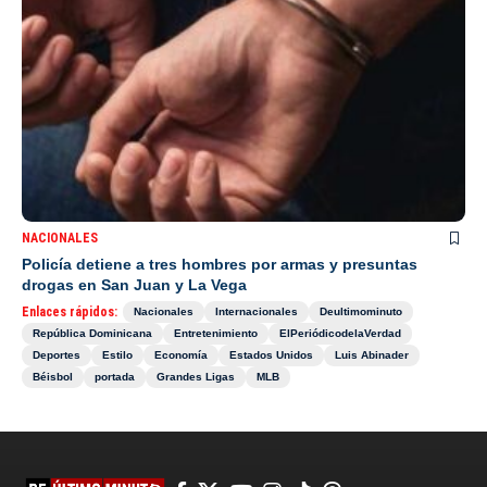
NACIONALES
Policía detiene a tres hombres por armas y presuntas
drogas en San Juan y La Vega
Enlaces rápidos:
Nacionales
Internacionales
Deultimominuto
República Dominicana
Entretenimiento
ElPeriódicodelaVerdad
Deportes
Estilo
Economía
Estados Unidos
Luis Abinader
Béisbol
portada
Grandes Ligas
MLB