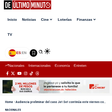
Inicio
Noticias
Cine
Loterías
Finanzas
TV
ES
|
EN
Nacionales
Internacionales
Economía
Entretenimiento
Deport
Home
-
Audiencia preliminar del caso Jet Set continúa este viernes con réplicas de la defensa
NACIONALES