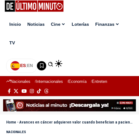
Inicio
Noticias
Cine
Loterías
Finanzas
TV
ES
|
EN
Nacionales
Internacionales
Economía
Entretenimiento
Deport
Home
-
Avances en cáncer adquieren valor cuando benefician a pacientes
NACIONALES