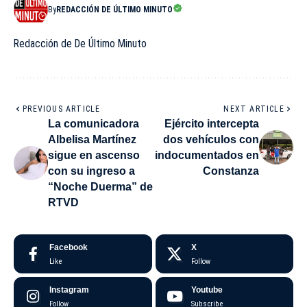
By
REDACCIÓN DE ÚLTIMO MINUTO
Redacción de De Último Minuto
PREVIOUS ARTICLE
NEXT ARTICLE
La comunicadora
Ejército intercepta
Albelisa Martínez
dos vehículos con
sigue en ascenso
indocumentados en
con su ingreso a
Constanza
“Noche Duerma” de
RTVD
Facebook
X
Like
Follow
Instagram
Youtube
Follow
Subscribe