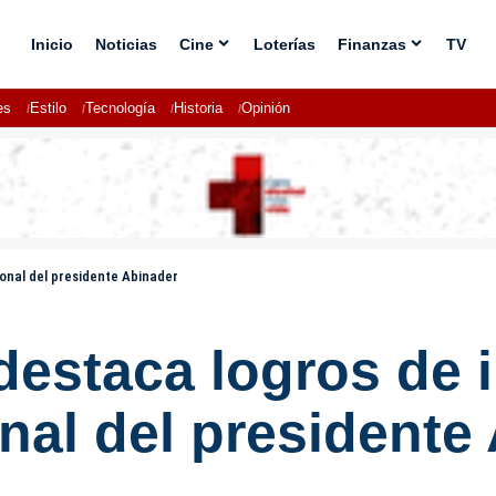
Inicio
Noticias
Cine
Loterías
Finanzas
TV
es
Estilo
Tecnología
Historia
Opinión
ional del presidente Abinader
estaca logros de i
onal del presidente