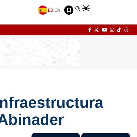
ES
|
EN
nfraestructura
 Abinader