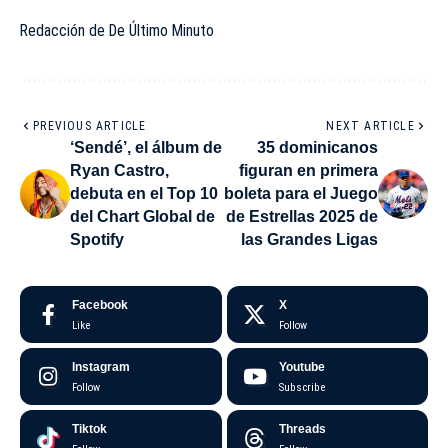
Redacción de De Último Minuto
PREVIOUS ARTICLE
NEXT ARTICLE
‘Sendé’, el álbum de
35 dominicanos
Ryan Castro,
figuran en primera
debuta en el Top 10
boleta para el Juego
del Chart Global de
de Estrellas 2025 de
Spotify
las Grandes Ligas
Facebook
X
Like
Follow
Instagram
Youtube
Follow
Subscribe
Tiktok
Threads