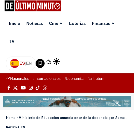
Inicio
Noticias
Cine
Loterías
Finanzas
TV
ES
|
EN
Nacionales
Internacionales
Economía
Entretenimiento
Deport
Home
-
Ministerio de Educación anuncia cese de la docencia por Semana Santa
NACIONALES