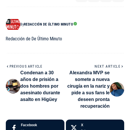
By
REDACCIÓN DE ÚLTIMO MINUTO
Redacción de De Último Minuto
PREVIOUS ARTICLE
NEXT ARTICLE
Condenan a 30
Alexandra MVP se
años de prisión a
somete a nueva
dos hombres por
cirugía en la nariz y
asesinato durante
pide a sus fans le
asalto en Higüey
deseen pronta
recuperación
Facebook
X