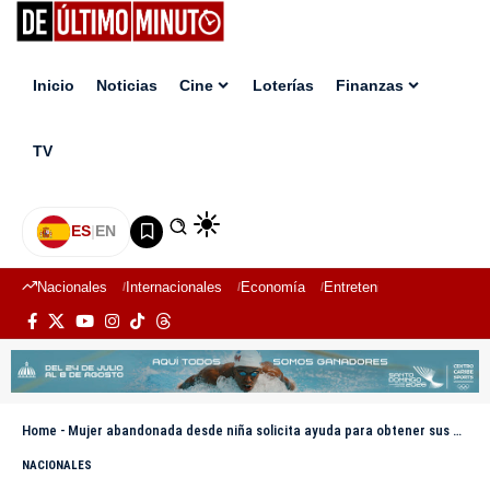
Inicio
Noticias
Cine
Loterías
Finanzas
TV
ES
|
EN
Nacionales
Internacionales
Economía
Entretenimiento
Deport
Home
-
Mujer abandonada desde niña solicita ayuda para obtener sus documentos y los de sus tres hijos
NACIONALES