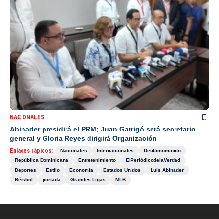
NACIONALES
Abinader presidirá el PRM; Juan Garrigó será secretario
general y Gloria Reyes dirigirá Organización
Enlaces rápidos:
Nacionales
Internacionales
Deultimominuto
República Dominicana
Entretenimiento
ElPeriódicodelaVerdad
Deportes
Estilo
Economía
Estados Unidos
Luis Abinader
Béisbol
portada
Grandes Ligas
MLB