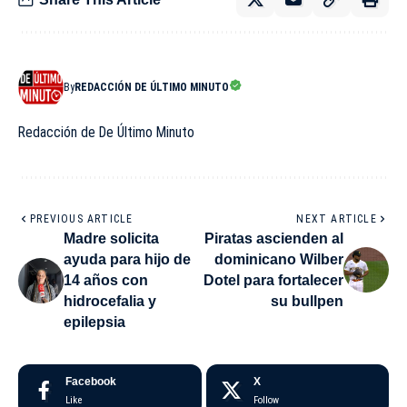
By
REDACCIÓN DE ÚLTIMO MINUTO
Redacción de De Último Minuto
PREVIOUS ARTICLE
NEXT ARTICLE
Madre solicita
Piratas ascienden al
ayuda para hijo de
dominicano Wilber
14 años con
Dotel para fortalecer
hidrocefalia y
su bullpen
epilepsia
Facebook
X
Like
Follow