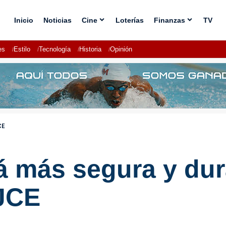
Inicio
Noticias
Cine
Loterías
Finanzas
TV
es
Estilo
Tecnología
Historia
Opinión
CE
á más segura y dur
 JCE