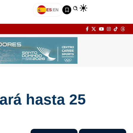
ES
|
EN
ará hasta 25