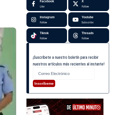
Facebook
X
Like
Follow
Instagram
Youtube
Follow
Subscribe
Tiktok
Threads
Follow
Follow
¡Suscríbete a nuestro boletín para recibir
nuestros artículos más recientes al instante!
Inscríbeme