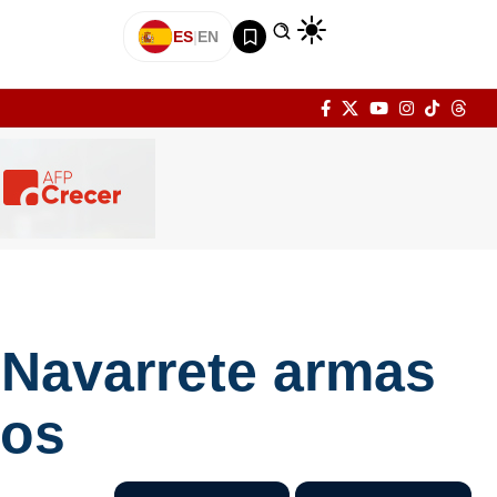
ES
|
EN
 Navarrete armas
dos