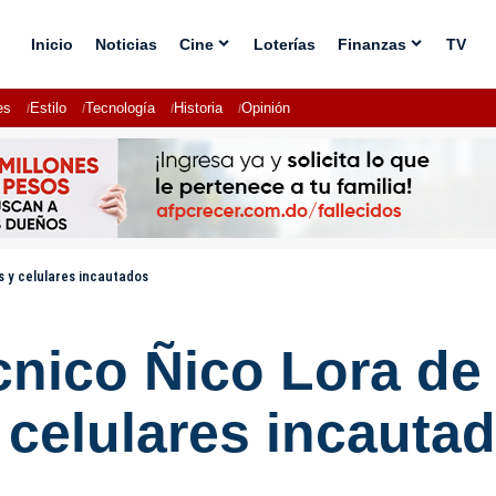
Inicio
Noticias
Cine
Loterías
Finanzas
TV
es
Estilo
Tecnología
Historia
Opinión
s y celulares incautados
cnico Ñico Lora de
 celulares incauta