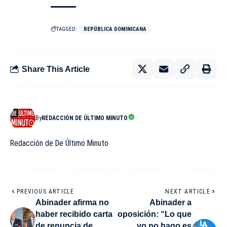
TAGGED:
REPÚBLICA DOMINICANA
Share This Article
By
REDACCIÓN DE ÚLTIMO MINUTO
Redacción de De Último Minuto
PREVIOUS ARTICLE
NEXT ARTICLE
Abinader afirma no
Abinader a
haber recibido carta
oposición: “Lo que
de renuncia de
yo no hago es