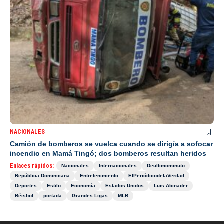
NACIONALES
Camión de bomberos se vuelca cuando se dirigía a sofocar
incendio en Mamá Tingó; dos bomberos resultan heridos
Enlaces rápidos:
Nacionales
Internacionales
Deultimominuto
República Dominicana
Entretenimiento
ElPeriódicodelaVerdad
Deportes
Estilo
Economía
Estados Unidos
Luis Abinader
Béisbol
portada
Grandes Ligas
MLB