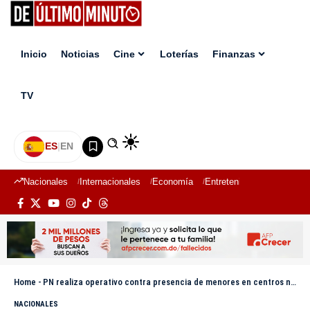
Inicio
Noticias
Cine
Loterías
Finanzas
TV
ES
|
EN
Nacionales
Internacionales
Economía
Entretenimiento
Deport
Home
-
PN realiza operativo contra presencia de menores en centros nocturnos de Hermanas Mirabal
NACIONALES