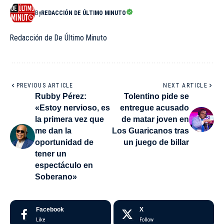
By
REDACCIÓN DE ÚLTIMO MINUTO
Redacción de De Último Minuto
PREVIOUS ARTICLE
NEXT ARTICLE
Rubby Pérez:
Tolentino pide se
«Estoy nervioso, es
entregue acusado
la primera vez que
de matar joven en
me dan la
Los Guaricanos tras
oportunidad de
un juego de billar
tener un
espectáculo en
Soberano»
Facebook
X
Like
Follow