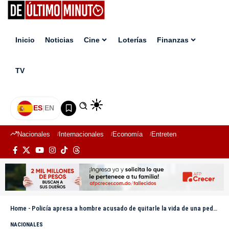
Inicio
Noticias
Cine
Loterías
Finanzas
TV
ES
|
EN
Nacionales
Internacionales
Economía
Entretenimiento
Deport
Home
-
Policía apresa a hombre acusado de quitarle la vida de una pedrada a una mujer en Azua
NACIONALES