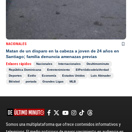
NACIONALES
Matan de un disparo en la cabeza a joven de 24 años en
Santiago; familia denuncia amenazas previas
Enlaces rápidos:
Nacionales
Internacionales
Deultimominuto
República Dominicana
Entretenimiento
ElPeriódicodelaVerdad
Deportes
Estilo
Economía
Estados Unidos
Luis Abinader
Béisbol
portada
Grandes Ligas
MLB
Somos una multiplataforma que ofrece contenidos informativos y
televisivos. El medio noticioso de mayor crecimiento en audiencia en