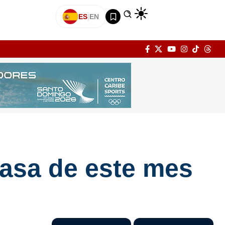
ES
|
EN
pasa de este mes