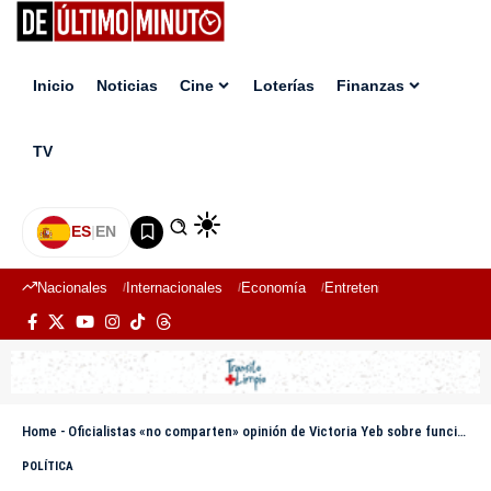
Inicio
Noticias
Cine
Loterías
Finanzas
TV
ES
|
EN
Nacionales
Internacionales
Economía
Entretenimiento
Deport
Home
-
Oficialistas «no comparten» opinión de Victoria Yeb sobre funcionarios «traviesos»; Oposición dicen MP debe perseguirlos
POLÍTICA