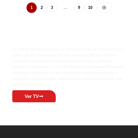
1
2
3
…
9
10
De Último Minuto TV
De Último Minuto Televisión se posiciona como un referente en la
comunicación informativa del país, destacándose por ofrecer
contenidos variados y de alta calidad que llegan a miles de
hogares dominicanos a través de múltiples plataformas. Este medio
combina la inmediatez de las noticias con análisis profundos y
programas especializados, adaptándose a las necesidades de una
audiencia diversa.
Ver TV