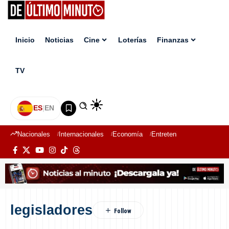
Inicio
Noticias
Cine
Loterías
Finanzas
TV
ES
|
EN
Nacionales
Internacionales
Economía
Entretenimiento
Deport
legisladores