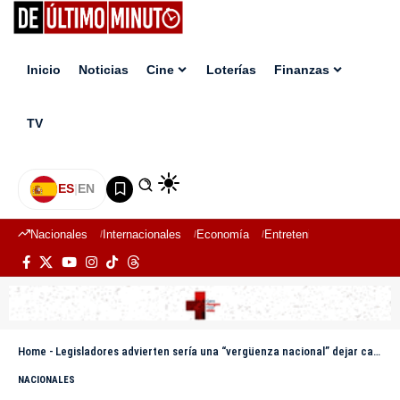
Inicio
Noticias
Cine
Loterías
Finanzas
TV
ES
|
EN
Nacionales
Internacionales
Economía
Entretenimiento
Deport
Home
-
Legisladores advierten sería una “vergüenza nacional” dejar caer la reforma laboral y aseguran que no habrá más diálogos
NACIONALES