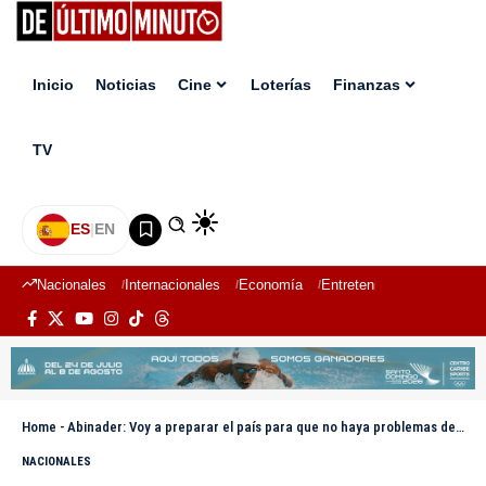
Inicio
Noticias
Cine
Loterías
Finanzas
TV
ES
|
EN
Nacionales
Internacionales
Economía
Entretenimiento
Deport
Home
-
Abinader: Voy a preparar el país para que no haya problemas de energía hasta el 2032
NACIONALES