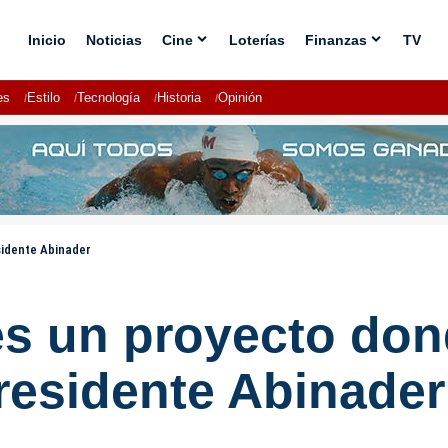
Inicio
Noticias
Cine
Loterías
Finanzas
TV
es
Estilo
Tecnología
Historia
Opinión
sidente Abinader
es un proyecto do
presidente Abinader