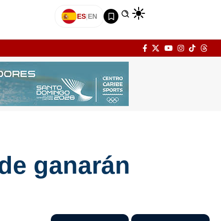
ES
|
EN
nde ganarán