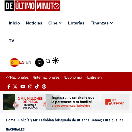
Inicio
Noticias
Cine
Loterías
Finanzas
TV
ES
|
EN
Nacionales
Internacionales
Economía
Entretenimiento
Deport
Home
-
Policía y MP redoblan búsqueda de Brianna Genao; FBI sigue integrado y no se detendrán hasta esclarecer el caso.
NACIONALES