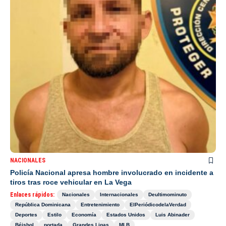
NACIONALES
Policía Nacional apresa hombre involucrado en incidente a
tiros tras roce vehicular en La Vega
Enlaces rápidos:
Nacionales
Internacionales
Deultimominuto
República Dominicana
Entretenimiento
ElPeriódicodelaVerdad
Deportes
Estilo
Economía
Estados Unidos
Luis Abinader
Béisbol
portada
Grandes Ligas
MLB