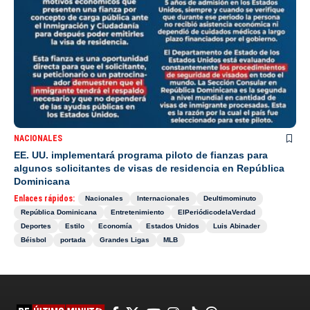
NACIONALES
EE. UU. implementará programa piloto de fianzas para
algunos solicitantes de visas de residencia en República
Dominicana
Enlaces rápidos:
Nacionales
Internacionales
Deultimominuto
República Dominicana
Entretenimiento
ElPeriódicodelaVerdad
Deportes
Estilo
Economía
Estados Unidos
Luis Abinader
Béisbol
portada
Grandes Ligas
MLB