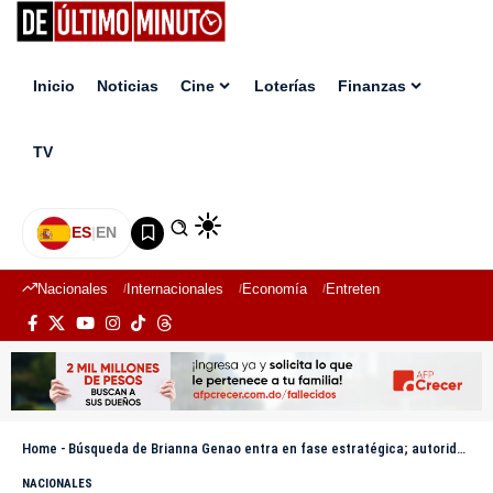
Inicio
Noticias
Cine
Loterías
Finanzas
TV
ES
|
EN
Nacionales
Internacionales
Economía
Entretenimiento
Deport
Home
-
Búsqueda de Brianna Genao entra en fase estratégica; autoridades amplían radio a tres kilómetros
NACIONALES