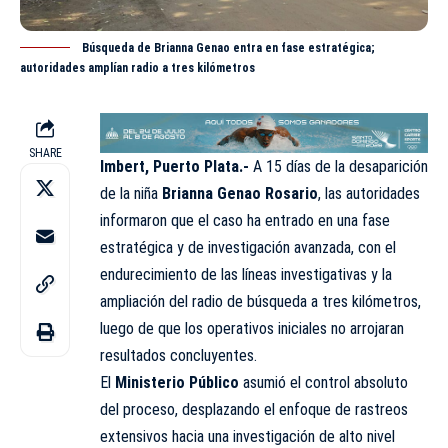
Búsqueda de Brianna Genao entra en fase estratégica;
autoridades amplían radio a tres kilómetros
SHARE
Imbert, Puerto Plata.-
A 15 días de la desaparición
de la niña
Brianna Genao Rosario
, las autoridades
informaron que el caso ha entrado en una fase
estratégica y de investigación avanzada, con el
endurecimiento de las líneas investigativas y la
ampliación del radio de búsqueda a tres kilómetros,
luego de que los operativos iniciales no arrojaran
resultados concluyentes.
El
Ministerio Público
asumió el control absoluto
del proceso, desplazando el enfoque de rastreos
extensivos hacia una investigación de alto nivel