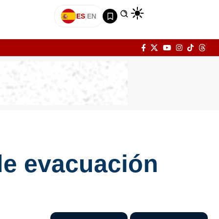
ES
|
EN
de evacuación