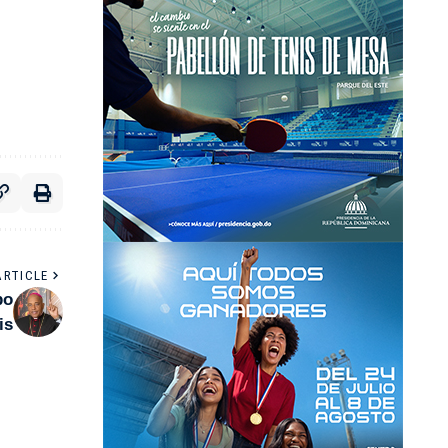
ARTICLE
po
is