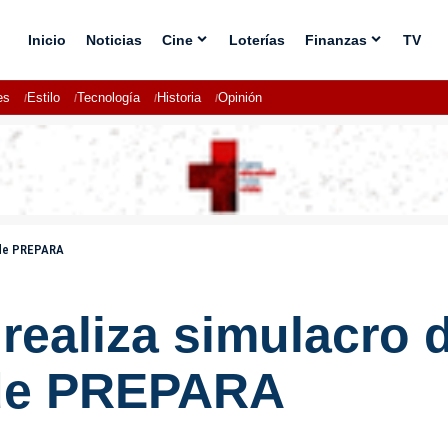
Inicio
Noticias
Cine
Loterías
Finanzas
TV
es
Estilo
Tecnología
Historia
Opinión
 de PREPARA
realiza simulacro 
 de PREPARA