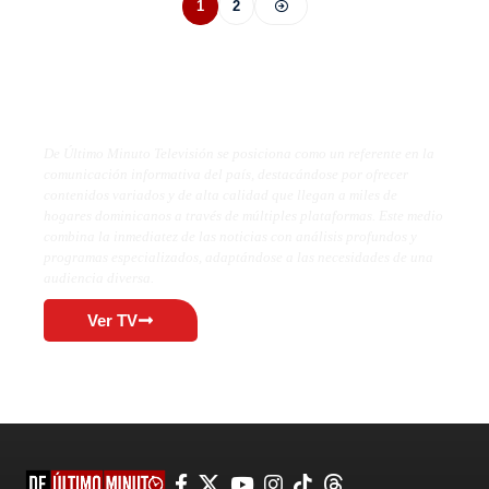
1
2
De Último Minuto TV
De Último Minuto Televisión se posiciona como un referente en la
comunicación informativa del país, destacándose por ofrecer
contenidos variados y de alta calidad que llegan a miles de
hogares dominicanos a través de múltiples plataformas. Este medio
combina la inmediatez de las noticias con análisis profundos y
programas especializados, adaptándose a las necesidades de una
audiencia diversa.
Ver TV