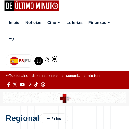
Inicio
Noticias
Cine
Loterías
Finanzas
TV
ES
|
EN
Nacionales
Internacionales
Economía
Entretenimiento
Deport
Regional