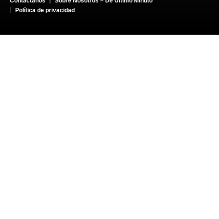
Contáctanos
Sobre Nosotros – De Último Minuto
Política de privacidad