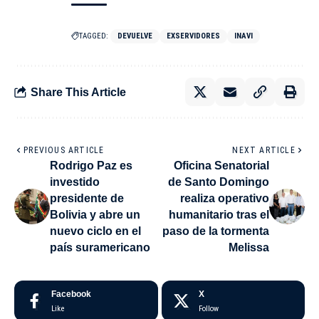
TAGGED:
DEVUELVE
EXSERVIDORES
INAVI
Share This Article
PREVIOUS ARTICLE
NEXT ARTICLE
Rodrigo Paz es
Oficina Senatorial
investido
de Santo Domingo
presidente de
realiza operativo
Bolivia y abre un
humanitario tras el
nuevo ciclo en el
paso de la tormenta
país suramericano
Melissa
Facebook
X
Like
Follow