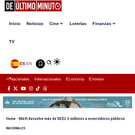
Inicio
Noticias
Cine
Loterías
Finanzas
TV
ES
|
EN
Nacionales
Internacionales
Economía
Entretenimiento
Deport
Home
-
INAVI devuelve más de RD$2.5 millones a exservidores públicos
NACIONALES