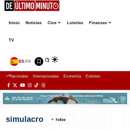
Inicio
Noticias
Cine
Loterías
Finanzas
TV
ES
|
EN
Nacionales
Internacionales
Economía
Entretenimiento
Deport
simulacro