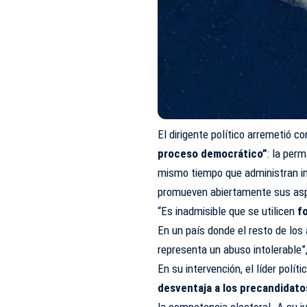
El dirigente político arremetió c
proceso democrático”
: la per
mismo tiempo que administran in
promueven abiertamente sus aspi
“Es inadmisible que se utilicen
fo
En un país donde el resto de los
representa un abuso intolerable”
En su intervención, el líder polít
desventaja a los precandidato
la competencia electoral. A su j