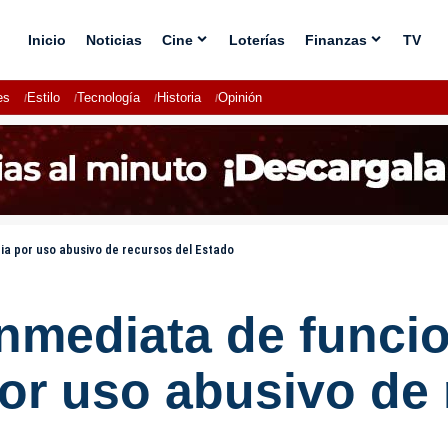
Inicio
Noticias
Cine
Loterías
Finanzas
TV
es
Estilo
Tecnología
Historia
Opinión
ia por uso abusivo de recursos del Estado
nmediata de funcio
por uso abusivo de