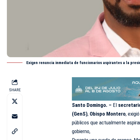
Exigen renuncia inmediata de funcionarios aspirantes a la pres
SHARE
Santo Domingo. –
El
secretari
(GenS)
,
Obispo Montero
, exigi
públicos que actualmente aspiran
gobierno,
Durante una rueda de prensa, Mo