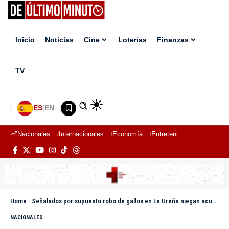
Inicio
Noticias
Cine
Loterías
Finanzas
TV
ES
|
EN
Nacionales
Internacionales
Economía
Entretenimiento
Deport
Home
-
Señalados por supuesto robo de gallos en La Ureña niegan acusaciones
NACIONALES