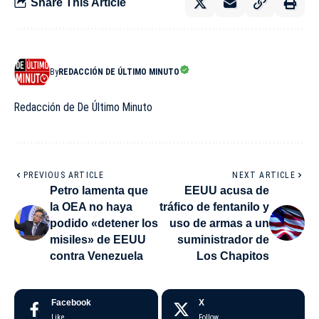
Share This Article
By
REDACCIÓN DE ÚLTIMO MINUTO
Redacción de De Último Minuto
PREVIOUS ARTICLE
NEXT ARTICLE
Petro lamenta que
EEUU acusa de
la OEA no haya
tráfico de fentanilo y
podido «detener los
uso de armas a un
misiles» de EEUU
suministrador de
contra Venezuela
Los Chapitos
Facebook
X
Like
Follow