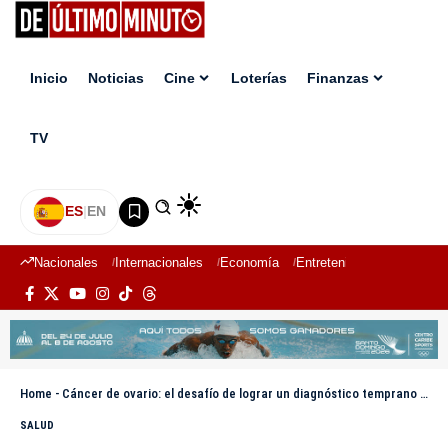
Inicio
Noticias
Cine
Loterías
Finanzas
TV
ES
|
EN
Nacionales
Internacionales
Economía
Entretenimiento
Deport
Home
-
Cáncer de ovario: el desafío de lograr un diagnóstico temprano ante una enfermedad silenciosa
SALUD