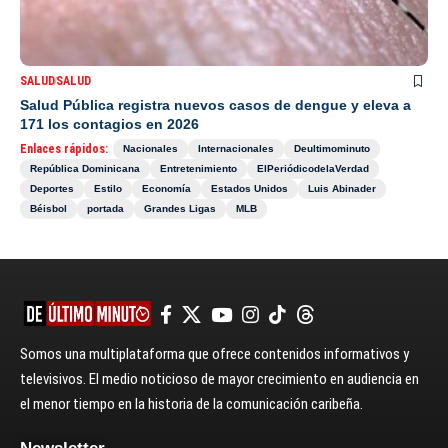
SALUD
SALUD
Salud Pública registra nuevos casos de dengue y eleva a
171 los contagios en 2026
Enlaces rápidos:
Nacionales
Internacionales
Deultimominuto
República Dominicana
Entretenimiento
ElPeriódicodelaVerdad
Deportes
Estilo
Economía
Estados Unidos
Luis Abinader
Béisbol
portada
Grandes Ligas
MLB
Somos una multiplataforma que ofrece contenidos informativos y
televisivos. El medio noticioso de mayor crecimiento en audiencia en
el menor tiempo en la historia de la comunicación caribeña.