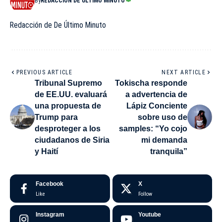
By
REDACCIÓN DE ÚLTIMO MINUTO
Redacción de De Último Minuto
PREVIOUS ARTICLE
NEXT ARTICLE
Tribunal Supremo
Tokischa responde
de EE.UU. evaluará
a advertencia de
una propuesta de
Lápiz Conciente
Trump para
sobre uso de
desproteger a los
samples: “Yo cojo
ciudadanos de Siria
mi demanda
y Haití
tranquila”
Facebook
X
Like
Follow
Instagram
Youtube