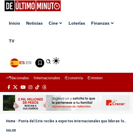
Inicio
Noticias
Cine
Loterías
Finanzas
TV
ES
|
EN
Nacionales
Internacionales
Economía
Entretenimiento
Deport
Home
-
Punta del Este recibe a expertos internacionales que lideran formación en Tok Sen y masaje ancestral
SALUD