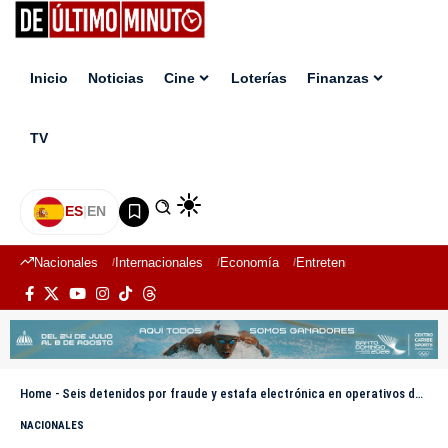
Inicio
Noticias
Cine
Loterías
Finanzas
TV
ES
|
EN
Nacionales
Internacionales
Economía
Entretenimiento
Deport
Home
-
Seis detenidos por fraude y estafa electrónica en operativos de la Policía Cibernética
NACIONALES