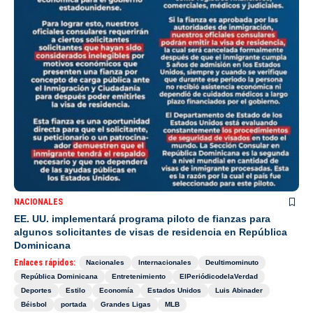
NACIONALES
EE. UU. implementará programa piloto de fianzas para
algunos solicitantes de visas de residencia en República
Dominicana
Enlaces rápidos:
Nacionales
Internacionales
Deultimominuto
República Dominicana
Entretenimiento
ElPeriódicodelaVerdad
Deportes
Estilo
Economía
Estados Unidos
Luis Abinader
Béisbol
portada
Grandes Ligas
MLB