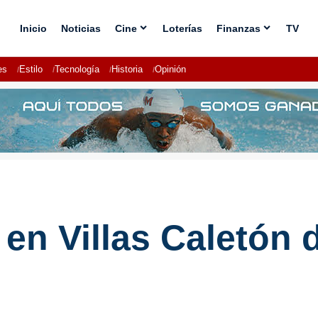
Inicio
Noticias
Cine
Loterías
Finanzas
TV
es
Estilo
Tecnología
Historia
Opinión
 en Villas Caletón