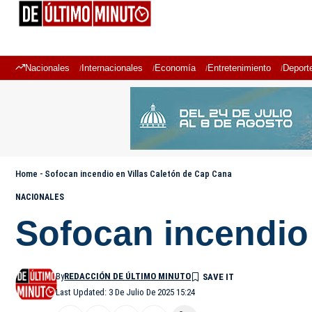
Nacionales
Internacionales
Economía
Entretenimiento
Deport
Home
-
Sofocan incendio en Villas Caletón de Cap Cana
NACIONALES
Sofocan incendio
By
REDACCIÓN DE ÚLTIMO MINUTO
Last Updated: 3 De Julio De 2025 15:24