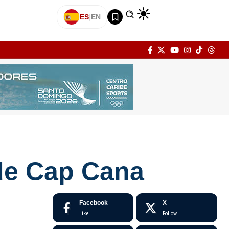
ES
|
EN
 de Cap Cana
Facebook
X
Like
Follow