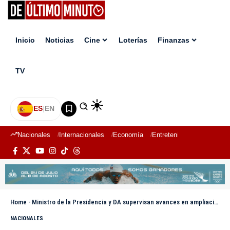
Inicio
Noticias
Cine
Loterías
Finanzas
TV
ES
|
EN
Nacionales
Internacionales
Economía
Entretenimiento
Deport
Home
-
Ministro de la Presidencia y DA supervisan avances en ampliación del AILA
NACIONALES