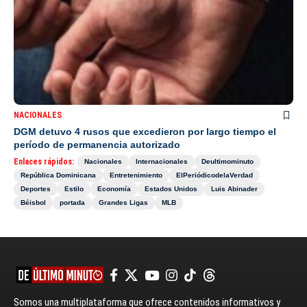
NACIONALES
DGM detuvo 4 rusos que excedieron por largo tiempo el
período de permanencia autorizado
Enlaces rápidos:
Nacionales
Internacionales
Deultimominuto
República Dominicana
Entretenimiento
ElPeriódicodelaVerdad
Deportes
Estilo
Economía
Estados Unidos
Luis Abinader
Béisbol
portada
Grandes Ligas
MLB
Somos una multiplataforma que ofrece contenidos informativos y