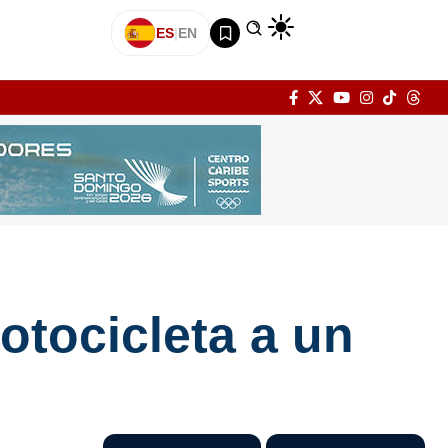
ES
|
EN
otocicleta a un