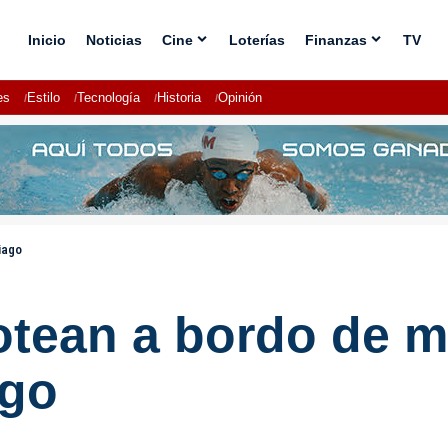
Inicio
Noticias
Cine
Loterías
Finanzas
TV
es
Estilo
Tecnología
Historia
Opinión
iago
otean a bordo de m
ago