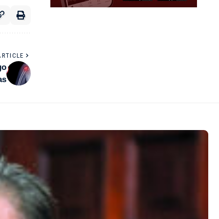
ARTICLE
go
as