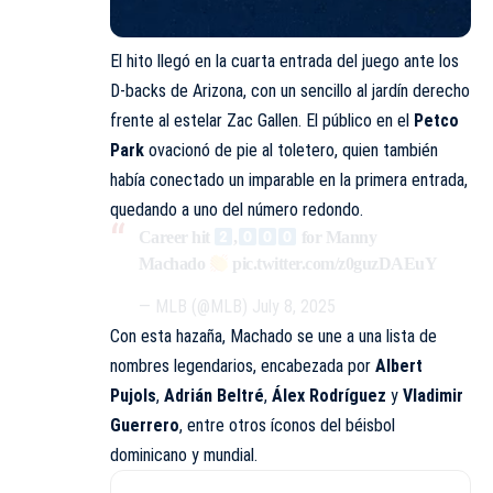
El hito llegó en la cuarta entrada del juego ante los
D-backs de Arizona, con un sencillo al jardín derecho
frente al estelar Zac Gallen. El público en el
Petco
Park
ovacionó de pie al toletero, quien también
había conectado un imparable en la primera entrada,
quedando a uno del número redondo.
Career hit
,
for Manny
Machado
pic.twitter.com/z0guzDAEuY
— MLB (@MLB)
July 8, 2025
Con esta hazaña, Machado se une a una lista de
nombres legendarios, encabezada por
Albert
Pujols
,
Adrián Beltré
,
Álex Rodríguez
y
Vladimir
Guerrero
, entre otros íconos del béisbol
dominicano y mundial.