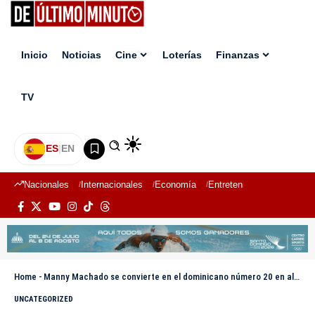
Inicio
Noticias
Cine
Loterías
Finanzas
TV
ES
|
EN
Nacionales
Internacionales
Economía
Entretenimiento
Deport
Home
-
Manny Machado se convierte en el dominicano número 20 en alcanzar los 2,000 hits en MLB
UNCATEGORIZED