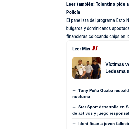
Leer también:
Tolentino pide a
Policía
El panelista del
programa Esto N
búlgaros y dominicanos apostada
financieras colocando chips en lo
Leer Más
Víctimas v
Ledesma t
Tony Peña Guaba respalda
nocturna
Star Sport desarrolla en 
de activos y juego responsa
Identifican a joven falle