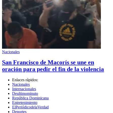
Nacionales
San Francisco de Macorís se une en
oración para pedir el fin de la violencia
Enlaces rápidos:
Nacionales
Internacionales
Deultimominuto
República Dominicana
Entretenimiento
ElPeriódicodelaVerdad
Deportes