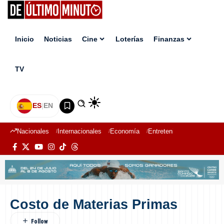
Inicio
Noticias
Cine
Loterías
Finanzas
TV
ES
|
EN
Nacionales
Internacionales
Economía
Entretenimiento
Deport
Costo de Materias Primas