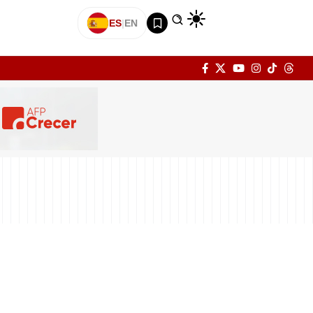
ES
|
EN