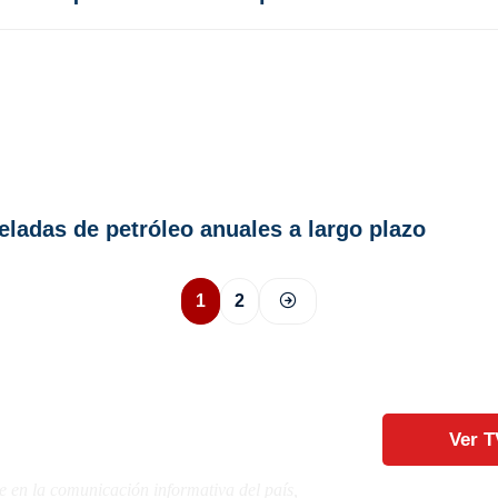
eladas de petróleo anuales a largo plazo
1
2
Ver T
e en la comunicación informativa del país,