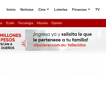
Inicio
Noticias
Cine
Loterías
Finanzas
TV
es
Estilo
Tecnología
Historia
Opinión