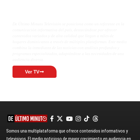
De Último Minuto TV
De Último Minuto Televisión se posiciona como un referente en la
comunicación informativa del país, destacándose por ofrecer
contenidos variados y de alta calidad que llegan a miles de
hogares dominicanos a través de múltiples plataformas. Este medio
combina la inmediatez de las noticias con análisis profundos y
programas especializados, adaptándose a las necesidades de una
audiencia diversa.
Ver TV
Somos una multiplataforma que ofrece contenidos informativos y
televisivos. El medio noticioso de mayor crecimiento en audiencia en