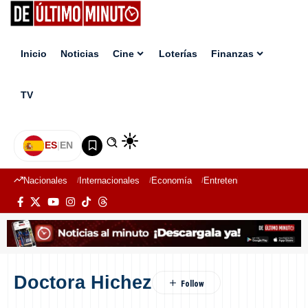
Inicio
Noticias
Cine
Loterías
Finanzas
TV
ES
|
EN
Nacionales
Internacionales
Economía
Entretenimiento
Deport
Doctora Hichez