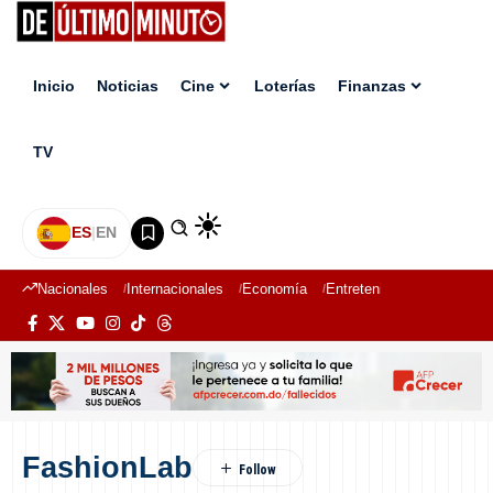
Inicio
Noticias
Cine
Loterías
Finanzas
TV
ES
|
EN
Nacionales
Internacionales
Economía
Entretenimiento
Deport
FashionLab