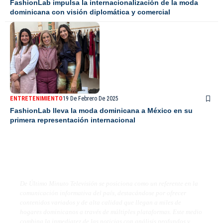
FashionLab impulsa la internacionalización de la moda
dominicana con visión diplomática y comercial
ENTRETENIMIENTO
19 De Febrero De 2025
FashionLab lleva la moda dominicana a México en su
primera representación internacional
De Último Minuto TV
De Último Minuto Televisión se posiciona como un referente en la
comunicación informativa del país, destacándose por ofrecer
contenidos variados y de alta calidad que llegan a miles de
hogares dominicanos a través de múltiples plataformas. Este medio
combina la inmediatez de las noticias con análisis profundos y