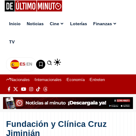
Inicio
Noticias
Cine
Loterías
Finanzas
TV
ES
|
EN
Nacionales
Internacionales
Economía
Entretenimiento
Deport
Fundación y Clínica Cruz
Jiminián