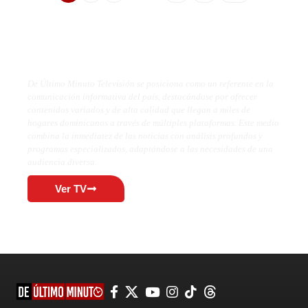
De Último Minuto TV
De Último Minuto Televisión se posiciona como un referente en la
comunicación informativa del país, destacándose por ofrecer
contenidos variados y de alta calidad que llegan a miles de
hogares dominicanos a través de múltiples plataformas. Este medio
combina la inmediatez de las noticias con análisis profundos y
programas especializados, adaptándose a las necesidades de una
audiencia diversa.
Ver TV