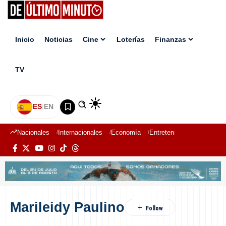
Inicio
Noticias
Cine
Loterías
Finanzas
TV
ES
|
EN
Nacionales
Internacionales
Economía
Entretenimiento
Deport
Marileidy Paulino