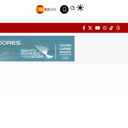
ES
|
EN