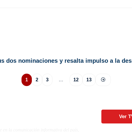
 dos nominaciones y resalta impulso a la desc
1
2
3
…
12
13
Ver T
e en la comunicación informativa del país,