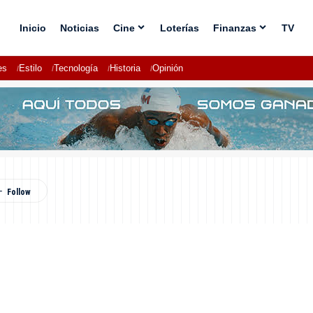
Inicio
Noticias
Cine
Loterías
Finanzas
TV
es
Estilo
Tecnología
Historia
Opinión