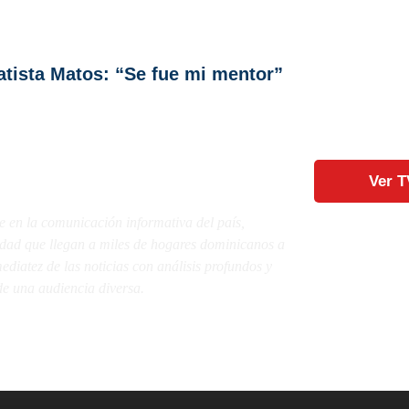
atista Matos: “Se fue mi mentor”
Ver T
e en la comunicación informativa del país,
lidad que llegan a miles de hogares dominicanos a
diatez de las noticias con análisis profundos y
e una audiencia diversa.