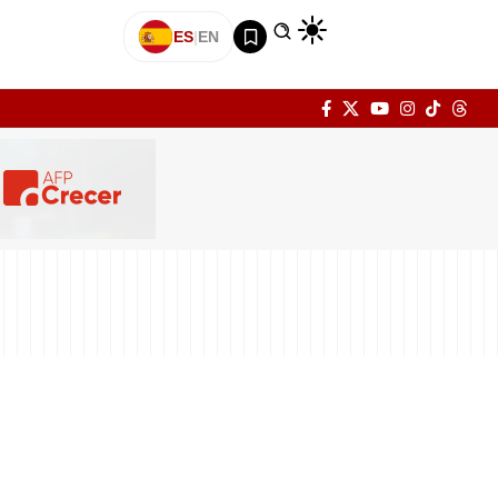
ES
|
EN