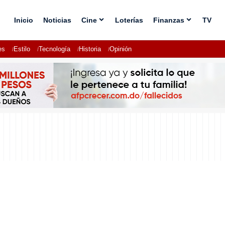
Inicio
Noticias
Cine
Loterías
Finanzas
TV
es
Estilo
Tecnología
Historia
Opinión