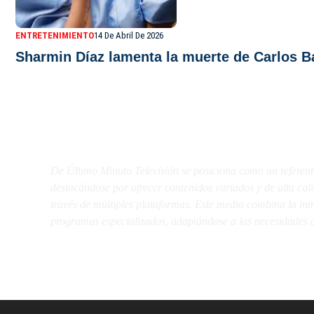
ENTRETENIMIENTO
14 De Abril De 2026
Sharmin Díaz lamenta la muerte de Carlos B
De Último Minuto TV
De Último Minuto Televisión se posiciona como un referent
destacándose por ofrecer contenidos variados y de alta ca
través de múltiples plataformas. Este medio combina la inme
programas especializados, adaptándose a las necesidades d