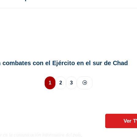
 combates con el Ejército en el sur de Chad
1
2
3
Ver T
e en la comunicación informativa del país,