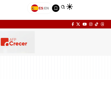
ES
|
EN