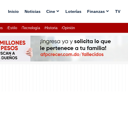
Inicio
Noticias
Cine
Loterías
Finanzas
TV
es
Estilo
Tecnología
Historia
Opinión