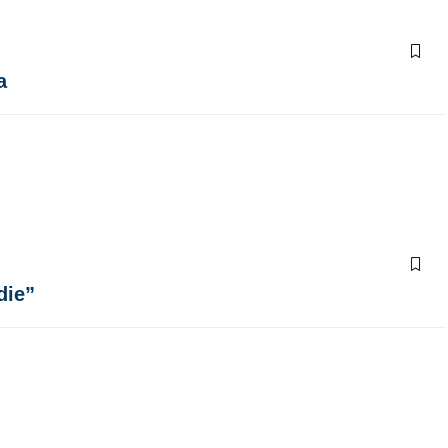
a
die”